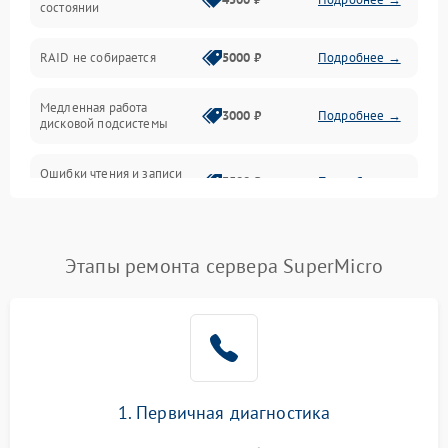
состоянии
Оперативная память
RAID не собирается
5000 ₽
Подробнее →
Корпус и механика
Медленная работа
3000 ₽
Подробнее →
дисковой подсистемы
Контроллеры и интерфейсы
Ошибки чтения и записи
Виртуализация и сервисы
3500 ₽
Подробнее →
данных
Влага и внешние воздействия
Потеря данных
5000 ₽
Подробнее →
Этапы ремонта сервера SuperMicro
Программные сбои
Общие поломки
Система охлаждения
1. Первичная диагностика
Режим работы