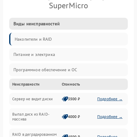
SuperMicro
Виды неисправностей
Накопители и RAID
Питание и электрика
Программное обеспечение и ОС
Неисправности
Стоимость
Охлаждение и температура
Сервер не видит диски
3500 ₽
Подробнее →
Материнская плата и процессор
Выпал диск из RAID-
Сеть и коммуникации
4000 ₽
Подробнее →
массива
BIOS / прошивки
RAID в деградированном
4500 ₽
Подробнее →