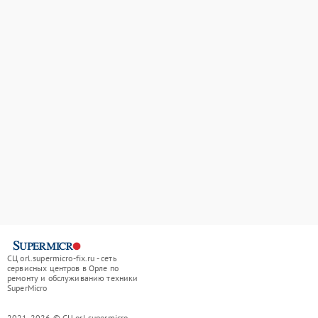
СЦ orl.supermicro-fix.ru - сеть
сервисных центров в Орле по
ремонту и обслуживанию техники
SuperMicro
2021-2026 © СЦ orl.supermicro-