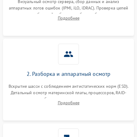
Визуальный осмотр сервера, сбор данных и анализ
аппаратных логов ошибок (IPMI, iLO, iDRAC). Проверка цепей
Влага и внешные воздействия
питания и базовой работоспособности без вскрытия
Подробнее
корпуса для быстрой локализации сбоя.
2. Разборка и аппаратный осмотр
Вскрытие шасси с соблюдением антистатических норм (ESD).
Детальный осмотр материнской платы, процессоров, RAID-
контроллеров и блоков питания на наличие термических
Подробнее
повреждений, прогаров или окислений.