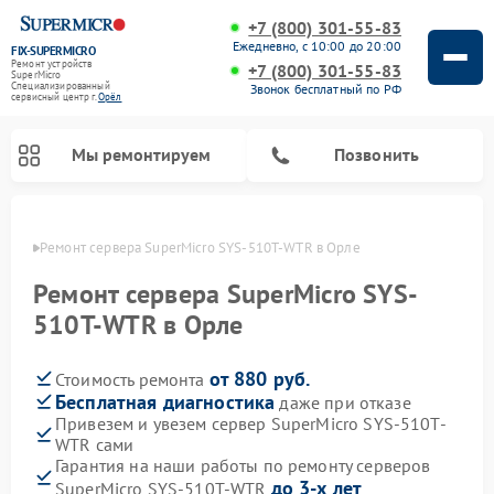
+7 (800) 301-55-83
Ежедневно, с 10:00 до 20:00
FIX-SUPERMICRO
Ремонт устройств
+7 (800) 301-55-83
SuperMicro
Специализированный
Звонок бесплатный по РФ
cервисный центр г.
Орёл
Мы ремонтируем
Позвонить
 Орле
Ремонт сервера SuperMicro SYS-510T-WTR в Орле
Ремонт материнских плат SuperMicro
Ремонт сервера SuperMicro SYS-
510T-WTR в Орле
от 880 руб.
Стоимость ремонта
Бесплатная диагностика
даже при отказе
Привезем и увезем сервер SuperMicro SYS-510T-
WTR сами
Гарантия на наши работы по ремонту серверов
до 3-х лет
SuperMicro SYS-510T-WTR