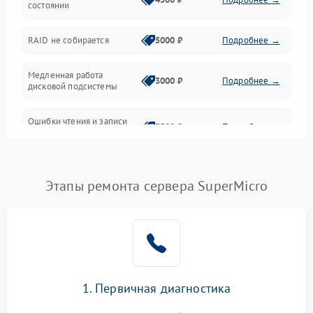
состоянии
Оперативная память
RAID не собирается
5000 ₽
Подробнее →
Корпус и механика
Медленная работа
3000 ₽
Подробнее →
дисковой подсистемы
Контроллеры и интерфейсы
Ошибки чтения и записи
Виртуализация и сервисы
3500 ₽
Подробнее →
данных
Влага и внешние воздействия
Потеря данных
5000 ₽
Подробнее →
Этапы ремонта сервера SuperMicro
Программные сбои
Общие поломки
Система охлаждения
1. Первичная диагностика
Режим работы