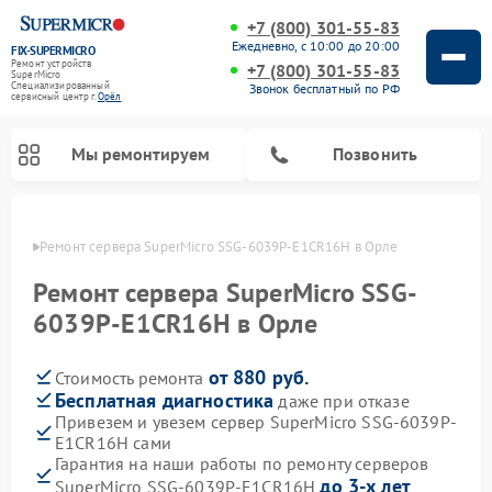
+7 (800) 301-55-83
Ежедневно, с 10:00 до 20:00
FIX-SUPERMICRO
Ремонт устройств
+7 (800) 301-55-83
SuperMicro
Специализированный
Звонок бесплатный по РФ
cервисный центр г.
Орёл
Мы ремонтируем
Позвонить
 Орле
Ремонт сервера SuperMicro SSG-6039P-E1CR16H в Орле
Ремонт материнских плат SuperMicro
Ремонт сервера SuperMicro SSG-
6039P-E1CR16H в Орле
от 880 руб.
Стоимость ремонта
Бесплатная диагностика
даже при отказе
Привезем и увезем сервер SuperMicro SSG-6039P-
E1CR16H сами
Гарантия на наши работы по ремонту серверов
до 3-х лет
SuperMicro SSG-6039P-E1CR16H