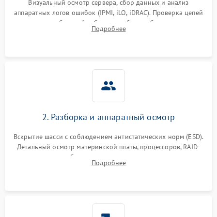
Визуальный осмотр сервера, сбор данных и анализ
аппаратных логов ошибок (IPMI, iLO, iDRAC). Проверка цепей
Влага и внешные воздействия
питания и базовой работоспособности без вскрытия
Подробнее
корпуса для быстрой локализации сбоя.
2. Разборка и аппаратный осмотр
Вскрытие шасси с соблюдением антистатических норм (ESD).
Детальный осмотр материнской платы, процессоров, RAID-
контроллеров и блоков питания на наличие термических
Подробнее
повреждений, прогаров или окислений.