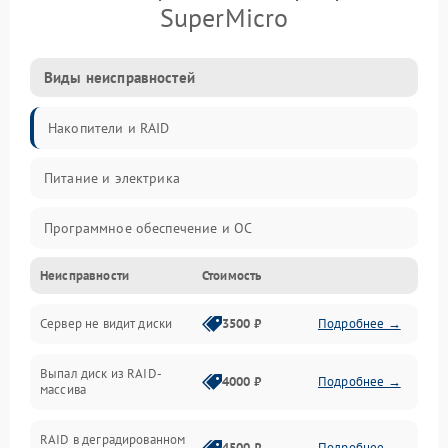
SuperMicro
Виды неисправностей
Накопители и RAID
Питание и электрика
Программное обеспечение и ОС
Неисправности
Стоимость
Охлаждение и температура
Сервер не видит диски
3500 ₽
Подробнее →
Материнская плата и процессор
Выпал диск из RAID-
Сеть и коммуникации
4000 ₽
Подробнее →
массива
BIOS / прошивки
RAID в деградированном
4500 ₽
Подробнее →