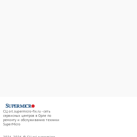
СЦ orl.supermicro-fix.ru - сеть
сервисных центров в Орле по
ремонту и обслуживанию техники
SuperMicro
2021-2026 © СЦ orl.supermicro-