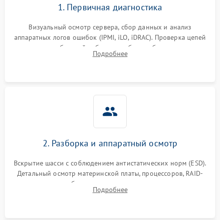
1. Первичная диагностика
Визуальный осмотр сервера, сбор данных и анализ
аппаратных логов ошибок (IPMI, iLO, iDRAC). Проверка цепей
питания и базовой работоспособности без вскрытия
Подробнее
корпуса для быстрой локализации сбоя.
2. Разборка и аппаратный осмотр
Вскрытие шасси с соблюдением антистатических норм (ESD).
Детальный осмотр материнской платы, процессоров, RAID-
контроллеров и блоков питания на наличие термических
Подробнее
повреждений, прогаров или окислений.