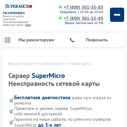
+7 (800) 301-55-83
Ежедневно, с 10:00 до 20:00
FIX-SUPERMICRO
Ремонт устройств
+7 (800) 301-55-83
SuperMicro
Специализированный
Звонок бесплатный по РФ
cервисный центр г.
Орёл
Мы ремонтируем
Позвонить
 Орле
Сервер SuperMicro неисправность сетевой карты
Ремонт материнских плат SuperMicro
Сервер
SuperMicro
Неисправность сетевой карты
Бесплатная диагностика
даже при отказе от
ремонта
Привезем и увезем сервер SuperMicro
собственной доставкой
Гарантия на наши работы по ремонту серверов
до 3-х лет
SuperMicro