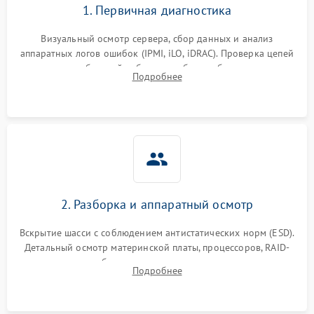
1. Первичная диагностика
Визуальный осмотр сервера, сбор данных и анализ
аппаратных логов ошибок (IPMI, iLO, iDRAC). Проверка цепей
питания и базовой работоспособности без вскрытия
Подробнее
корпуса для быстрой локализации сбоя.
2. Разборка и аппаратный осмотр
Вскрытие шасси с соблюдением антистатических норм (ESD).
Детальный осмотр материнской платы, процессоров, RAID-
контроллеров и блоков питания на наличие термических
Подробнее
повреждений, прогаров или окислений.