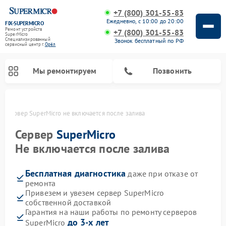
+7 (800) 301-55-83
Ежедневно, с 10:00 до 20:00
FIX-SUPERMICRO
Ремонт устройств
+7 (800) 301-55-83
SuperMicro
Специализированный
Звонок бесплатный по РФ
cервисный центр г.
Орёл
Мы ремонтируем
Позвонить
ле
Сервер SuperMicro не включается после залива
Ремонт материнских плат SuperMicro
Сервер
SuperMicro
Не включается после залива
Бесплатная диагностика
даже при отказе от
ремонта
Привезем и увезем сервер SuperMicro
собственной доставкой
Гарантия на наши работы по ремонту серверов
до 3-х лет
SuperMicro