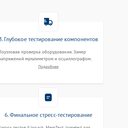
3. Глубокое тестирование компонентов
Поузловая проверка оборудования. Замер
напряжений мультиметром и осциллографом.
Проверка модулей памяти (ECC) и состояния
Подробнее
накопителей (SMART, массивы RAID)
специализированными диагностическими
утилитами.
6. Финальное стресс-тестирование
Запуск тестов (Linpack, MemTest, Iometer) для