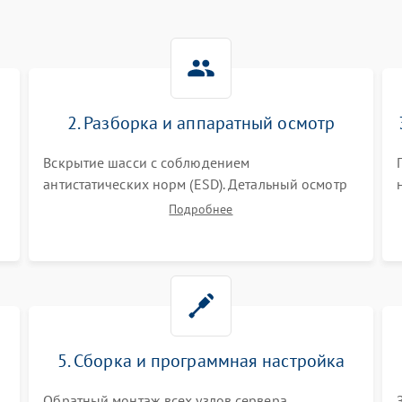
2. Разборка и аппаратный осмотр
Вскрытие шасси с соблюдением
антистатических норм (ESD). Детальный осмотр
материнской платы, процессоров, RAID-
Подробнее
контроллеров и блоков питания на наличие
термических повреждений, прогаров или
окислений.
5. Сборка и программная настройка
Обратный монтаж всех узлов сервера.