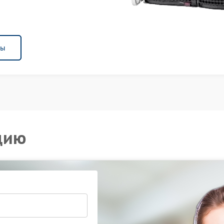
ны
цию