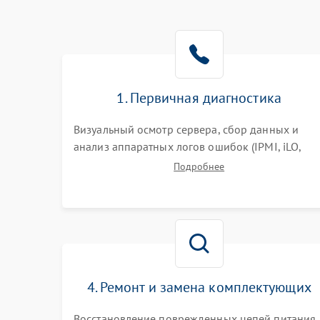
1. Первичная диагностика
Визуальный осмотр сервера, сбор данных и
анализ аппаратных логов ошибок (IPMI, iLO,
iDRAC). Проверка цепей питания и базовой
Подробнее
работоспособности без вскрытия корпуса для
быстрой локализации сбоя.
4. Ремонт и замена комплектующих
Восстановление поврежденных цепей питания,