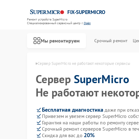
FIX-SUPERMICRO
Ремонт устройств SuperMicro
Специализированный cервисный центр г.
Орёл
Мы ремонтируем
Срочный ремонт
Це
Ремонт материнских плат SuperMicro
в SuperMicro в Орле
Сервер SuperMicro не работают некоторые сервисы
Сервер
SuperMicro
Не работают некото
Бесплатная диагностика
даже при отказ
Привезем и увезем сервер SuperMicro соб
Гарантия на наши работы по ремонту серв
Срочный ремонт серверов SuperMicro в те
20%
Скидка для вас до