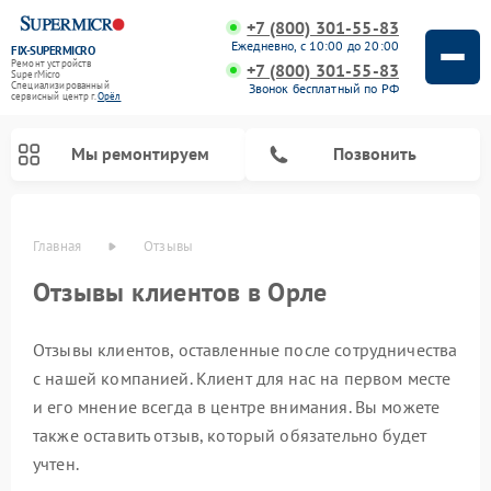
+7 (800) 301-55-83
Ежедневно, с 10:00 до 20:00
FIX-SUPERMICRO
Ремонт устройств
+7 (800) 301-55-83
SuperMicro
Специализированный
Звонок бесплатный по РФ
cервисный центр г.
Орёл
Мы ремонтируем
Позвонить
Главная
Отзывы
Ремонт материнских плат SuperMicro
Отзывы клиентов в Орле
Отзывы клиентов, оставленные после сотрудничества
с нашей компанией. Клиент для нас на первом месте
и его мнение всегда в центре внимания. Вы можете
также оставить отзыв, который обязательно будет
учтен.