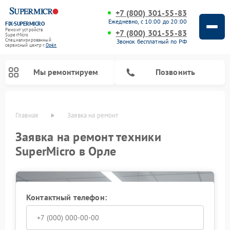
+7 (800) 301-55-83
Ежедневно, с 10:00 до 20:00
FIX-SUPERMICRO
Ремонт устройств
+7 (800) 301-55-83
SuperMicro
Специализированный
Звонок бесплатный по РФ
cервисный центр г.
Орёл
Мы ремонтируем
Позвонить
Главная
Заявка на ремонт
Ремонт материнских плат SuperMicro
Заявка на ремонт техники
SuperMicro в Орле
Контактный телефон: