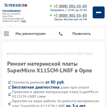
+7 (800) 301-55-83
Ежедневно, с 10:00 до 20:00
FIX-SUPERMICRO
Ремонт устройств
+7 (800) 301-55-83
SuperMicro
Специализированный
Звонок бесплатный по РФ
cервисный центр г.
Орёл
Мы ремонтируем
Позвонить
 Орле
Ремонт материнской платы SuperMicro X11SCM-LN8F в Орле
Ремонт материнской платы
SuperMicro X11SCM-LN8F в Орле
от 80 руб.
Стоимость ремонта
Бесплатная диагностика
даже при отказе
Привезем и увезем материнскую плату SuperMicro
X11SCM-LN8F сами
Гарантия на наши работы по ремонту материнских
до 3-х лет
плат SuperMicro X11SCM-LN8F