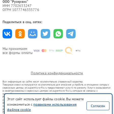
ООО "Русервис"
ИНН 7702633247
ОГРН 1077746335776
Поделиться в соц. сетях:
Мы принимаем
все формы оплаты
Политика конфиденциальности
Вся информация на сайте носит исключительно справочный характер.
Товарные знаки используются исключительно для описания устройств, в отношении которых
сервисные центры orl.supermicro-fix.ru предоставляют услуги по ремонту. Услуги оказываются
в неавторизованных сервисных центрах orl.supermicro-fix.ru, которые не связаны с
правообладателями товарных знаков или их официальными представителями.
Ремонт осуществляется для устройств, уже введенных в гражданский оборот в соответствии
Этот сайт использует файлы cookie. Вы можете
со статьей 1487 ГК РФ.
Использование товарных знаков не преследует цели индивидуализации услуг или введения
ознакомиться с
правилами использования
Согласен
потребителей в заблуждение, а служит для информирования о предоставляемых услугах по
файлов cookie
ремонту техники указанных брендов.
Представленная на сайте информация не является публичной офертой, определяемой