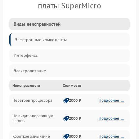
платы SuperMicro
Виды неисправностей
Электронные компоненты
Интерфейсы
Электропитание
Неисправности
Стоимость
Корпус/Герметичность
Перегрев процессора
2000 ₽
Подробнее →
Механика
Не видит оперативную
ПО/Микропрограмма
2000 ₽
Подробнее →
память
Короткое замыкание
3000 ₽
Подробнее →