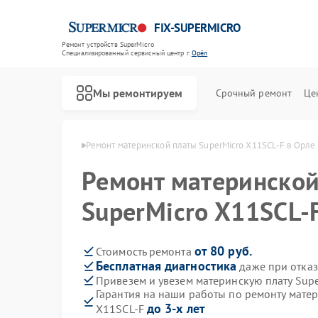
FIX-SUPERMICRO
Ремонт устройств SuperMicro
Специализированный cервисный центр г.
Орёл
Мы ремонтируем
Срочный ремонт
Це
т SuperMicro в Орле
Ремонт материнской платы SuperMicro X11SCL-F в Орле
Ремонт материнской
SuperMicro X11SCL-
от 80 руб.
Стоимость ремонта
Бесплатная диагностика
даже при отказ
Привезем и увезем материнскую плату Sup
Гарантия на наши работы по ремонту матер
до 3-х лет
X11SCL-F