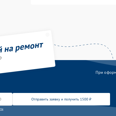
й на ремонт
o
При оформл
Отправить заявку и получить 1500 ₽
сти