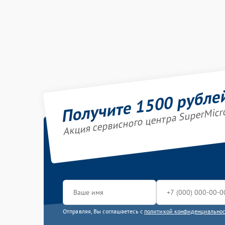
Получите 1500 рубле
Акция сервисного центра SuperMicr
Отправляя, Вы соглашаетесь с
политикой конфиденциально