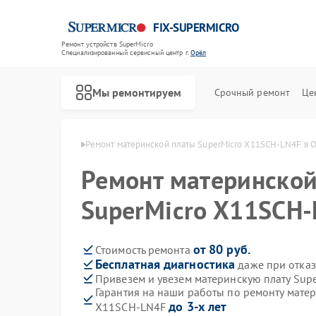
FIX-SUPERMICRO
Ремонт устройств SuperMicro
Специализированный cервисный центр г.
Орёл
Мы ремонтируем
Срочный ремонт
Це
т SuperMicro в Орле
Ремонт материнской платы SuperMicro X11SCH-LN4F в 
Ремонт материнской
SuperMicro X11SCH-
от 80 руб.
Стоимость ремонта
Бесплатная диагностика
даже при отказ
Привезем и увезем материнскую плату Sup
Гарантия на наши работы по ремонту матер
до 3-х лет
X11SCH-LN4F