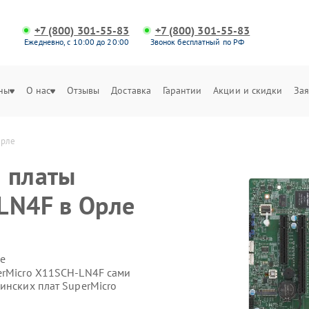
+7 (800) 301-55-83
+7 (800) 301-55-83
Ежедневно, с 10:00 до 20:00
Звонок бесплатный по РФ
ны
О нас
Отзывы
Доставка
Гарантии
Акции и скидки
Зая
Орле
 платы
LN4F в Орле
е
erMicro X11SCH-LN4F сами
инских плат SuperMicro