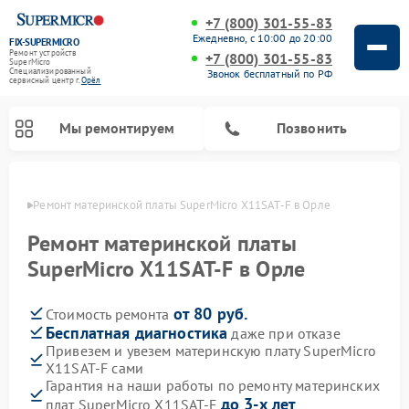
+7 (800) 301-55-83
Ежедневно, с 10:00 до 20:00
FIX-SUPERMICRO
Ремонт устройств
+7 (800) 301-55-83
SuperMicro
Специализированный
Звонок бесплатный по РФ
cервисный центр г.
Орёл
Мы ремонтируем
Позвонить
 Орле
Ремонт материнской платы SuperMicro X11SAT-F в Орле
Ремонт материнской платы
SuperMicro X11SAT-F в Орле
от 80 руб.
Стоимость ремонта
Бесплатная диагностика
даже при отказе
Привезем и увезем материнскую плату SuperMicro
X11SAT-F сами
Гарантия на наши работы по ремонту материнских
до 3-х лет
плат SuperMicro X11SAT-F