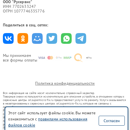
ООО "Русервис"
ИНН 7702633247
ОГРН 1077746335776
Поделиться в соц. сетях:
Мы принимаем
все формы оплаты
Политика конфиденциальности
Вся информация на сайте носит исключительно справочный характер.
Товарные знаки используются исключительно для описания устройств, в отношении которых
сервисные центры orl.supermicro-fix.ru предоставляют услуги по ремонту. Услуги оказываются
в неавторизованных сервисных центрах orl.supermicro-fix.ru, которые не связаны с
правообладателями товарных знаков или их официальными представителями.
Ремонт осуществляется для устройств, уже введенных в гражданский оборот в соответствии
Этот сайт использует файлы cookie. Вы можете
со статьей 1487 ГК РФ.
Использование товарных знаков не преследует цели индивидуализации услуг или введения
ознакомиться с
правилами использования
Согласен
потребителей в заблуждение, а служит для информирования о предоставляемых услугах по
файлов cookie
ремонту техники указанных брендов.
Представленная на сайте информация не является публичной офертой, определяемой