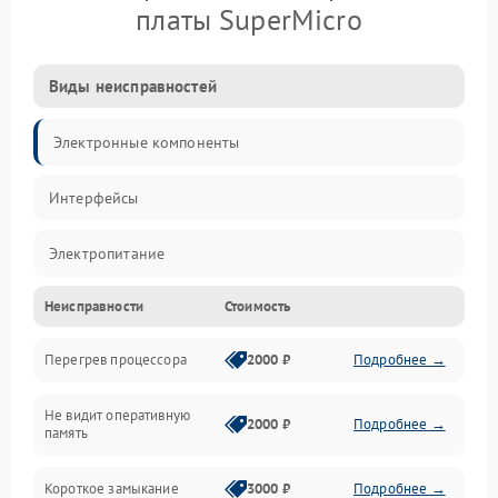
платы SuperMicro
Виды неисправностей
Электронные компоненты
Интерфейсы
Электропитание
Неисправности
Стоимость
Корпус/Герметичность
Перегрев процессора
2000 ₽
Подробнее →
Механика
Не видит оперативную
ПО/Микропрограмма
2000 ₽
Подробнее →
память
Короткое замыкание
3000 ₽
Подробнее →