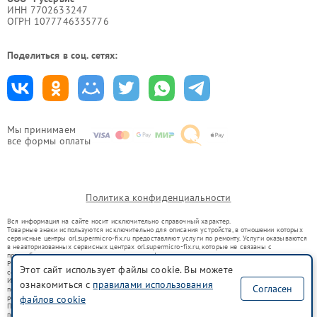
ИНН 7702633247
ОГРН 1077746335776
Поделиться в соц. сетях:
Мы принимаем
все формы оплаты
Политика конфиденциальности
Вся информация на сайте носит исключительно справочный характер.
Товарные знаки используются исключительно для описания устройств, в отношении которых
сервисные центры orl.supermicro-fix.ru предоставляют услуги по ремонту. Услуги оказываются
в неавторизованных сервисных центрах orl.supermicro-fix.ru, которые не связаны с
правообладателями товарных знаков или их официальными представителями.
Ремонт осуществляется для устройств, уже введенных в гражданский оборот в соответствии
Этот сайт использует файлы cookie. Вы можете
со статьей 1487 ГК РФ.
Использование товарных знаков не преследует цели индивидуализации услуг или введения
ознакомиться с
правилами использования
Согласен
потребителей в заблуждение, а служит для информирования о предоставляемых услугах по
файлов cookie
ремонту техники указанных брендов.
Представленная на сайте информация не является публичной офертой, определяемой
положениями Статьи 437(2) Гражданского кодекса РФ