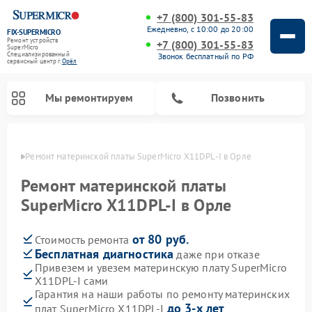
+7 (800) 301-55-83
Ежедневно, с 10:00 до 20:00
FIX-SUPERMICRO
Ремонт устройств
+7 (800) 301-55-83
SuperMicro
Специализированный
Звонок бесплатный по РФ
cервисный центр г.
Орёл
Мы ремонтируем
Позвонить
 Орле
Ремонт материнской платы SuperMicro X11DPL-I в Орле
Ремонт материнской платы
SuperMicro X11DPL-I в Орле
от 80 руб.
Стоимость ремонта
Бесплатная диагностика
даже при отказе
Привезем и увезем материнскую плату SuperMicro
X11DPL-I сами
Гарантия на наши работы по ремонту материнских
до 3-х лет
плат SuperMicro X11DPL-I