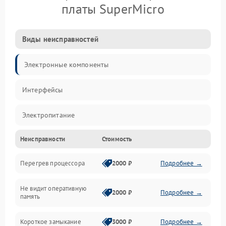
платы SuperMicro
Виды неисправностей
Электронные компоненты
Интерфейсы
Электропитание
Неисправности
Стоимость
Корпус/Герметичность
Перегрев процессора
2000 ₽
Подробнее →
Механика
Не видит оперативную
ПО/Микропрограмма
2000 ₽
Подробнее →
память
Короткое замыкание
3000 ₽
Подробнее →