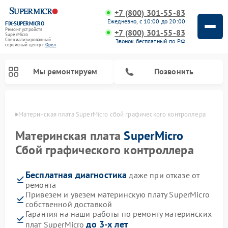
+7 (800) 301-55-83
Ежедневно, с 10:00 до 20:00
FIX-SUPERMICRO
Ремонт устройств
+7 (800) 301-55-83
SuperMicro
Специализированный
Звонок бесплатный по РФ
cервисный центр г.
Орёл
Мы ремонтируем
Позвонить
 Орле
Материнская плата SuperMicro сбой графического контроллера
Материнская плата
SuperMicro
Сбой графического контроллера
Бесплатная диагностика
даже при отказе от
ремонта
Привезем и увезем материнскую плату SuperMicro
собственной доставкой
Гарантия на наши работы по ремонту материнских
до 3-х лет
плат SuperMicro