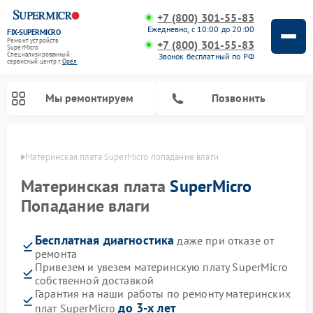
+7 (800) 301-55-83
Ежедневно, с 10:00 до 20:00
FIX-SUPERMICRO
Ремонт устройств
+7 (800) 301-55-83
SuperMicro
Специализированный
Звонок бесплатный по РФ
cервисный центр г.
Орёл
Мы ремонтируем
Позвонить
 Орле
Материнская плата SuperMicro попадание влаги
Материнская плата
SuperMicro
Попадание влаги
Бесплатная диагностика
даже при отказе от
ремонта
Привезем и увезем материнскую плату SuperMicro
собственной доставкой
Гарантия на наши работы по ремонту материнских
до 3-х лет
плат SuperMicro