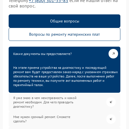
телефону
+7 (800) 301-55-83
если не нашли ответ на
свой вопрос.
Общие вопросы
Вопросы по ремонту материнских плат
Какие документы вы предоставляете?
На этапе приема устройства на диагностику и последующий
ремонт вам будет предоставлен заказ-наряд с указанием страховых
обязательств на ваше устройство. Далее, после выполнения работ
по ремонту техники, вы получите акт выполненных работ и
гарантийный талон.
Я уже знаю в чем неисправность и какой
ремонт необходим. Для чего проводить
диагностику?
Мне нужен срочный ремонт. Сможете
сделать?