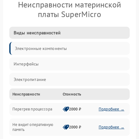
Неисправности материнской
платы SuperMicro
Виды неисправностей
Электронные компоненты
Интерфейсы
Электропитание
Неисправности
Стоимость
Корпус/Герметичность
Перегрев процессора
2000 ₽
Подробнее →
Механика
Не видит оперативную
ПО/Микропрограмма
2000 ₽
Подробнее →
память