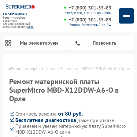
+7 (800) 301-55-83
Ежедневно, с 10:00 до 20:00
FIX-SUPERMICRO
Ремонт устройств
+7 (800) 301-55-83
SuperMicro
Специализированный
Звонок бесплатный по РФ
cервисный центр г.
Орёл
Мы ремонтируем
Позвонить
 Орле
Ремонт материнской платы SuperMicro MBD-X12DDW-A6-O в Орле
Ремонт материнской платы
SuperMicro MBD-X12DDW-A6-O в
Орле
от 80 руб.
Стоимость ремонта
Бесплатная диагностика
даже при отказе
Привезем и увезем материнскую плату SuperMicro
MBD-X12DDW-A6-O сами