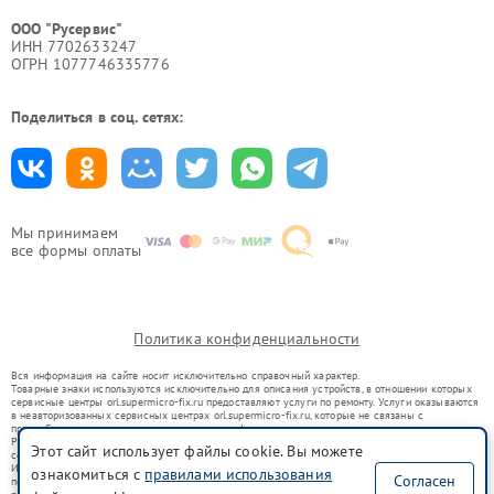
ООО "Русервис"
ИНН 7702633247
ОГРН 1077746335776
Поделиться в соц. сетях:
Мы принимаем
все формы оплаты
Политика конфиденциальности
Вся информация на сайте носит исключительно справочный характер.
Товарные знаки используются исключительно для описания устройств, в отношении которых
сервисные центры orl.supermicro-fix.ru предоставляют услуги по ремонту. Услуги оказываются
в неавторизованных сервисных центрах orl.supermicro-fix.ru, которые не связаны с
правообладателями товарных знаков или их официальными представителями.
Ремонт осуществляется для устройств, уже введенных в гражданский оборот в соответствии
Этот сайт использует файлы cookie. Вы можете
со статьей 1487 ГК РФ.
Использование товарных знаков не преследует цели индивидуализации услуг или введения
ознакомиться с
правилами использования
Согласен
потребителей в заблуждение, а служит для информирования о предоставляемых услугах по